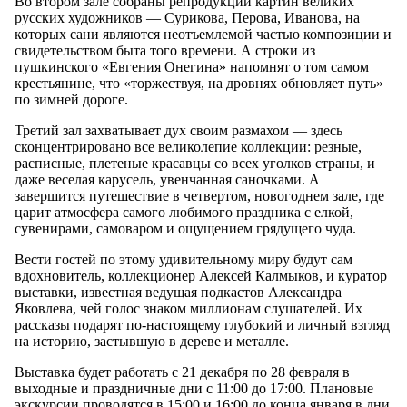
Во втором зале собраны репродукции картин великих
русских художников — Сурикова, Перова, Иванова, на
которых сани являются неотъемлемой частью композиции и
свидетельством быта того времени. А строки из
пушкинского «Евгения Онегина» напомнят о том самом
крестьянине, что «торжествуя, на дровнях обновляет путь»
по зимней дороге.
Третий зал захватывает дух своим размахом — здесь
сконцентрировано все великолепие коллекции: резные,
расписные, плетеные красавцы со всех уголков страны, и
даже веселая карусель, увенчанная саночками. А
завершится путешествие в четвертом, новогоднем зале, где
царит атмосфера самого любимого праздника с елкой,
сувенирами, самоваром и ощущением грядущего чуда.
Вести гостей по этому удивительному миру будут сам
вдохновитель, коллекционер Алексей Калмыков, и куратор
выставки, известная ведущая подкастов Александра
Яковлева, чей голос знаком миллионам слушателей. Их
рассказы подарят по-настоящему глубокий и личный взгляд
на историю, застывшую в дереве и металле.
Выставка будет работать с 21 декабря по 28 февраля в
выходные и праздничные дни с 11:00 до 17:00. Плановые
экскурсии проводятся в 15:00 и 16:00 до конца января в дни