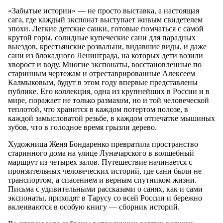
«Забытые истории» — не просто выставка, а настоящая
сага, где каждый экспонат выступает живым свидетелем
эпохи. Легкие детские санки, готовые помчаться с самой
крутой горы, солидные купеческие сани для парадных
выездов, крестьянские розвальни, видавшие виды, и даже
сани из блокадного Ленинграда, на которых дети возили
хворост и воду. Многие экспонаты, восстановленные по
старинным чертежам и отреставрированные Алексеем
Калмыковым, будут в этом году впервые представлены
публике. Его коллекция, одна из крупнейших в России и в
мире, поражает не только размахом, но и той человеческой
теплотой, что хранится в каждом потертом полозе, в
каждой замысловатой резьбе, в каждом отпечатке мышиных
зубов, что в голодное время грызли дерево.
Художница Женя Бондаренко превратила пространство
старинного дома на улице Луначарского в волшебный
маршрут из четырех залов. Путешествие начинается с
пронзительных человеческих историй, где сани были не
транспортом, а спасением и верным спутником жизни.
Письма с удивительными рассказами о санях, как и сами
экспонаты, приходят в Тарусу со всей России и бережно
вклеиваются в особую книгу — сборник историй.